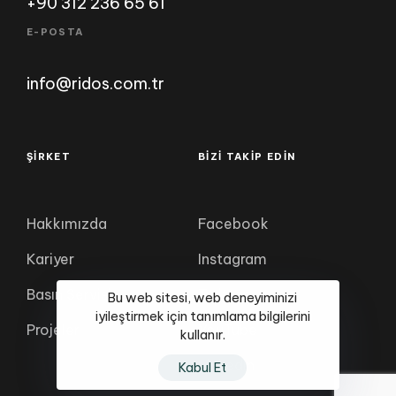
+90 312 236 65 61
E-POSTA
info@ridos.com.tr
ŞİRKET
BIZI TAKIP EDİN
Hakkımızda
Facebook
Kariyer
Instagram
Basın Servisi
Twitter
Bu web sitesi, web deneyiminizi
iyileştirmek için tanımlama bilgilerini
Projeler
YouTube
kullanır.
LinkedIn
Kabul Et