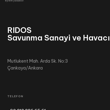
eylem yasaktır.
RIDOS
Savunma Sanayi ve Havacı
Tarım
Mutlukent Mah. Arda Sk. No:3
Çankaya/Ankara
TELEFON