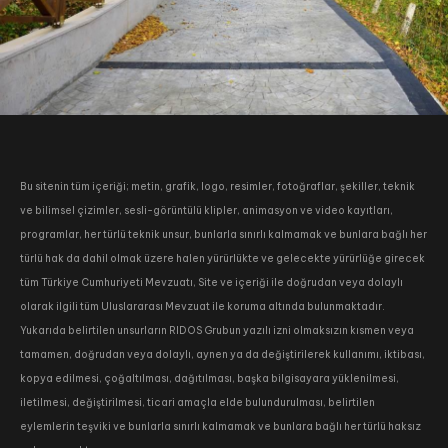
Bu sitenin tüm içeriği; metin, grafik, logo, resimler, fotoğraflar, şekiller, teknik
ve bilimsel çizimler, sesli-görüntülü klipler, animasyon ve video kayıtları,
programlar, her türlü teknik unsur, bunlarla sınırlı kalmamak ve bunlara bağlı her
türlü hak da dahil olmak üzere halen yürürlükte ve gelecekte yürürlüğe girecek
tüm Türkiye Cumhuriyeti Mevzuatı, Site ve içeriği ile doğrudan veya dolaylı
olarak ilgili tüm Uluslararası Mevzuat ile koruma altında bulunmaktadır.
Yukarıda belirtilen unsurların RIDOS Grubun yazılı izni olmaksızın kısmen veya
tamamen, doğrudan veya dolaylı, aynen ya da değiştirilerek kullanımı, iktibası,
kopya edilmesi, çoğaltılması, dağıtılması, başka bilgisayara yüklenilmesi,
iletilmesi, değiştirilmesi, ticari amaçla elde bulundurulması, belirtilen
eylemlerin teşviki ve bunlarla sınırlı kalmamak ve bunlara bağlı her türlü haksız