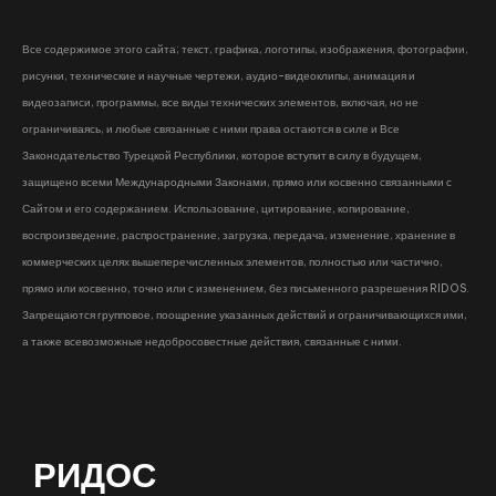
Все содержимое этого сайта; текст, графика, логотипы, изображения, фотографии,
рисунки, технические и научные чертежи, аудио-видеоклипы, анимация и
видеозаписи, программы, все виды технических элементов, включая, но не
ограничиваясь, и любые связанные с ними права остаются в силе и Все
Законодательство Турецкой Республики, которое вступит в силу в будущем,
защищено всеми Международными Законами, прямо или косвенно связанными с
Сайтом и его содержанием. Использование, цитирование, копирование,
воспроизведение, распространение, загрузка, передача, изменение, хранение в
коммерческих целях вышеперечисленных элементов, полностью или частично,
прямо или косвенно, точно или с изменением, без письменного разрешения RIDOS.
Запрещаются групповое, поощрение указанных действий и ограничивающихся ими,
а также всевозможные недобросовестные действия, связанные с ними.
РИДОС