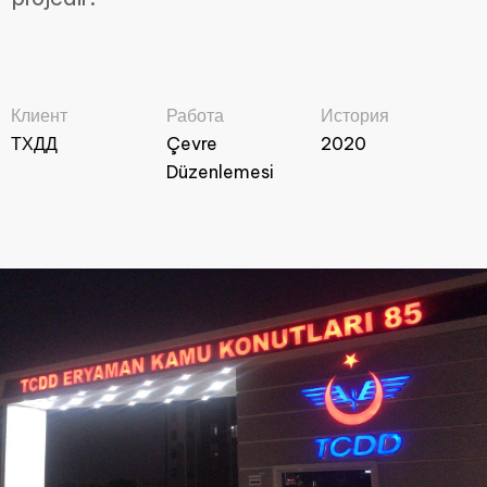
Клиент
Работа
История
ТХДД
Çevre
2020
Düzenlemesi