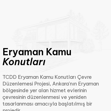
Eryaman Kamu
Konutları
TCDD Eryaman Kamu Konutları Çevre
Düzenlemesi Projesi, Ankara'nın Eryaman
bölgesinde yer alan hizmet evlerinin
çevresinin düzenlenmesi ve yeniden
tasarlanması amacıyla başlatılmış bir
projedir.