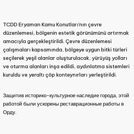
TCDD Eryaman Kamu Konutları'nın çevre
düzenlemesi, bölgenin estetik görünümünü artırmak
amacıyla gerçekleştirildi. Çevre düzenlemesi
çalışmaları kapsamında, bölgeye uygun bitki türleri
seçilerek yeşil alanlar oluşturulacak, yürüyüş yolları
ve oturma alanları inşa edildi, aydınlatma sistemleri
kuruldu ve yeraltı çöp konteynırları yerleştirildi.
Защитив историко-культурное наследие города, этой
работой были ускорены реставрационные работы в
Орду.