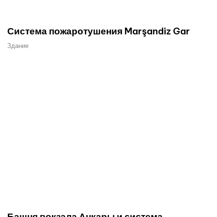
Система пожаротушения Marşandiz Gar
Здание
Башня вокзала Анкары и система