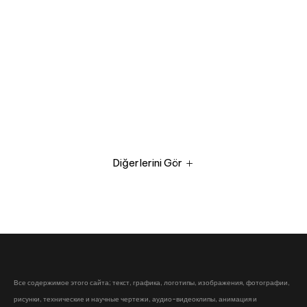
Diğerlerini Gör
Все содержимое этого сайта; текст, графика, логотипы, изображения, фотографии,
рисунки, технические и научные чертежи, аудио-видеоклипы, анимация и